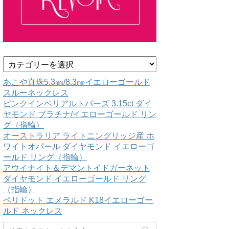
カ
テ
ゴ
あこや真珠5.3㎜/8.3㎜イエローゴールド
リ
スルーネックレス
ー
ピンクインペリアルトパーズ 3.15ct ダイ
ヤモンド プラチナ/イエローゴールド リン
グ（指輪）
オーストラリア ライトニングリッジ産 ホ
ワイトオパール ダイヤモンド イエローゴ
ールド リング（指輪）
アウイナイト＆デマントイドガーネット
ダイヤモンド イエローゴールド リング
（指輪）
ペリドット エメラルド K18イエローゴー
ルド ネックレス