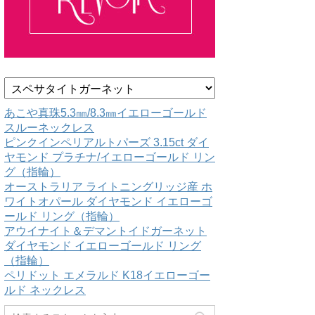
カ
テ
ゴ
あこや真珠5.3㎜/8.3㎜イエローゴールド
リ
スルーネックレス
ー
ピンクインペリアルトパーズ 3.15ct ダイ
ヤモンド プラチナ/イエローゴールド リン
グ（指輪）
オーストラリア ライトニングリッジ産 ホ
ワイトオパール ダイヤモンド イエローゴ
ールド リング（指輪）
アウイナイト＆デマントイドガーネット
ダイヤモンド イエローゴールド リング
（指輪）
ペリドット エメラルド K18イエローゴー
ルド ネックレス