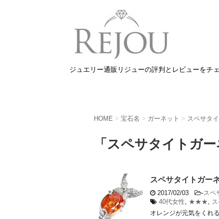
ジュエリー通販リジューの評判とレビューをチ
HOME
>
宝石名
>
ガーネット
>
スペサタイ
「スペサタイトガー
スペサタイトガーネッ
2017/02/03
-
スペ
40代女性
,
★★★
,
ス
オレンジが元気をくれる ひ