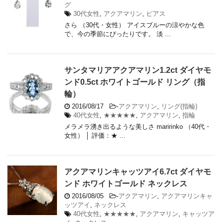
グ
30代女性
,
アクアマリン
,
ピアス
さら （30代・女性） アイスブルーの涼やかな色
で、今の季節にぴったりです。 淡 ...
サンタマリアアクアマリン1.2ct ダイヤモ
ンド0.5ct ホワイトゴールド リング（指
輪）
2016/08/17
-
アクアマリン
,
リング(指輪)
40代女性
,
★★★★★
,
アクアマリン
,
指輪
メラメラ湧き出るような美しさ maririnko （40代・
女性） │ 評価：★ ...
アクアマリンキャッツアイ6.7ct ダイヤモ
ンド ホワイトゴールド ネックレス
2016/08/05
-
アクアマリン
,
アクアマリンキャ
ッツアイ
,
ネックレス
40代女性
,
★★★★★
,
アクアマリン
,
キャッツア