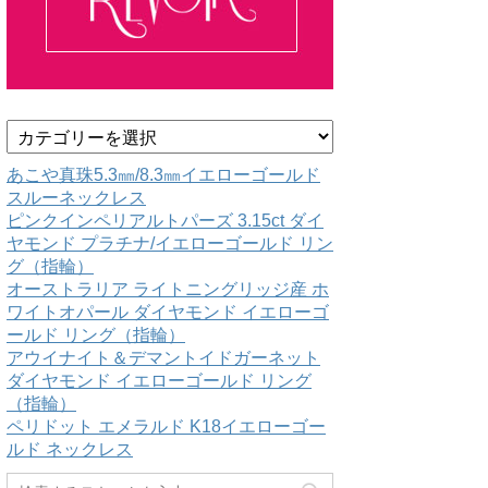
カ
テ
ゴ
あこや真珠5.3㎜/8.3㎜イエローゴールド
リ
スルーネックレス
ー
ピンクインペリアルトパーズ 3.15ct ダイ
ヤモンド プラチナ/イエローゴールド リン
グ（指輪）
オーストラリア ライトニングリッジ産 ホ
ワイトオパール ダイヤモンド イエローゴ
ールド リング（指輪）
アウイナイト＆デマントイドガーネット
ダイヤモンド イエローゴールド リング
（指輪）
ペリドット エメラルド K18イエローゴー
ルド ネックレス