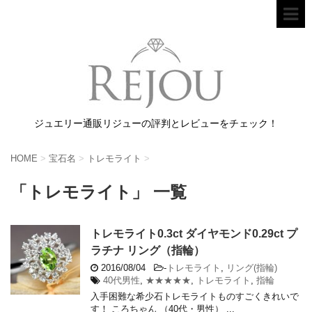
ジュエリー通販リジューの評判とレビューをチェック！
HOME
>
宝石名
>
トレモライト
>
「トレモライト」 一覧
トレモライト0.3ct ダイヤモンド0.29ct プ
ラチナ リング（指輪）
2016/08/04
-
トレモライト
,
リング(指輪)
40代男性
,
★★★★★
,
トレモライト
,
指輪
入手困難な希少石トレモライトものすごくきれいで
す！ ころちゃん （40代・男性） ...