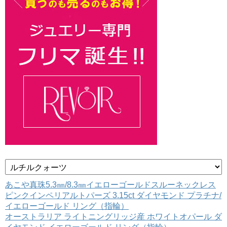
カ
テ
ゴ
あこや真珠5.3㎜/8.3㎜イエローゴールドスルーネックレス
リ
ピンクインペリアルトパーズ 3.15ct ダイヤモンド プラチナ/
ー
イエローゴールド リング（指輪）
オーストラリア ライトニングリッジ産 ホワイトオパール ダ