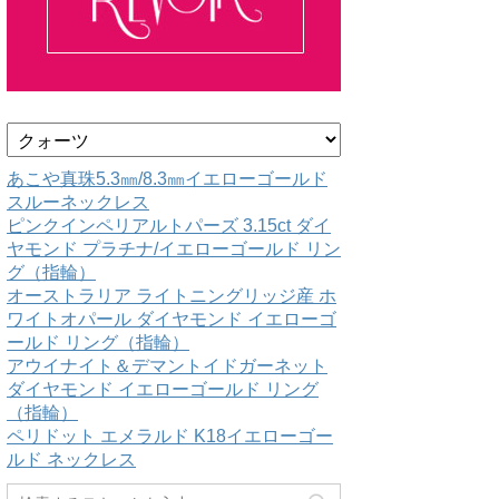
カ
テ
ゴ
あこや真珠5.3㎜/8.3㎜イエローゴールド
リ
スルーネックレス
ー
ピンクインペリアルトパーズ 3.15ct ダイ
ヤモンド プラチナ/イエローゴールド リン
グ（指輪）
オーストラリア ライトニングリッジ産 ホ
ワイトオパール ダイヤモンド イエローゴ
ールド リング（指輪）
アウイナイト＆デマントイドガーネット
ダイヤモンド イエローゴールド リング
（指輪）
ペリドット エメラルド K18イエローゴー
ルド ネックレス