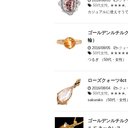
2016/08/05
-
クォ
50代女性
,
★★★★
,
カジュアルに使えそうです
ゴールデンルチルク
輪）
2016/08/05
-
クォ
50代女性
,
★★★★
つるぎ （50代・女性）
ローズクォーツ4c
2016/08/04
-
クォ
50代女性
,
★★★★
,
sakurako （50代・
ゴールデンルチルク