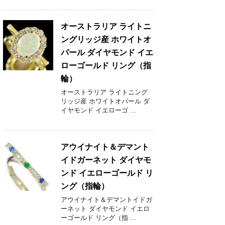
オーストラリア ライトニ
ングリッジ産 ホワイトオ
パール ダイヤモンド イエ
ローゴールド リング（指
輪）
オーストラリア ライトニング
リッジ産 ホワイトオパール ダ
イヤモンド イエローゴ ...
アウイナイト＆デマント
イドガーネット ダイヤモ
ンド イエローゴールド リ
ング（指輪）
アウイナイト＆デマントイドガ
ーネット ダイヤモンド イエロ
ーゴールド リング（指 ...