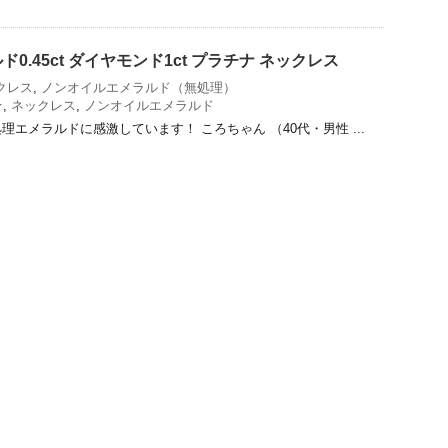
0.45ct ダイヤモンド1ct プラチナ ネックレス
クレス
,
ノンオイルエメラルド（無処理）
★
,
ネックレス
,
ノンオイルエメラルド
エメラルドに感激しています！ ころちゃん （40代・男性 ...