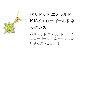
ペリドット エメラルド
K18イエローゴールド ネ
ックレス
ペリドット エメラルド K18イ
エローゴールド ネックレス め
いさんのレビュー（ ...