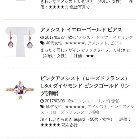
きれいなアメシスト いむさと （40代・女性） │ 評
価：★★★★☆ 色は写真で ...
アメシスト イエローゴールド ピアス
2017/03/27
-
アメシスト
,
ピアス・イヤリング
40代女性
,
★★★★★
,
アメシスト
,
ピアス
まったく同じデザインでフックタイプ。 いむさと
（40代・女性） │ 評価：★★ ...
ピンクアメシスト（ローズドフランス）
1.8ct ダイヤモンド ピンクゴールド リン
グ(指輪)
2017/02/06
-
アメシスト
,
リング(指輪)
50代女性
,
★★★★★
,
アメシスト
,
ピンクアメシ
スト（ローズドフランス）
,
指輪
瑞々しいきらめき aujard （50代・女性） │ 評価：
★★★★★ 箱をあけ ...