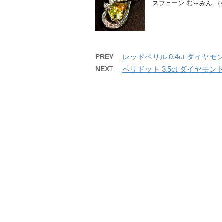
スフェーン む～みん （4
PREV
レッドベリル 0.4ct ダイヤ
NEXT
ペリドット 3.5ct ダイヤモ