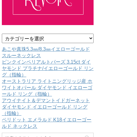
カ
テ
ゴ
あこや真珠5.3㎜/8.3㎜イエローゴールド
リ
スルーネックレス
ー
ピンクインペリアルトパーズ 3.15ct ダイ
ヤモンド プラチナ/イエローゴールド リン
グ（指輪）
オーストラリア ライトニングリッジ産 ホ
ワイトオパール ダイヤモンド イエローゴ
ールド リング（指輪）
アウイナイト＆デマントイドガーネット
ダイヤモンド イエローゴールド リング
（指輪）
ペリドット エメラルド K18イエローゴー
ルド ネックレス