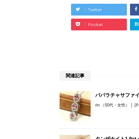
Twitter
B
Pocket
関連記事
パパラチャサファイ
rin （50代・女性） 
タンザナイト1.9c