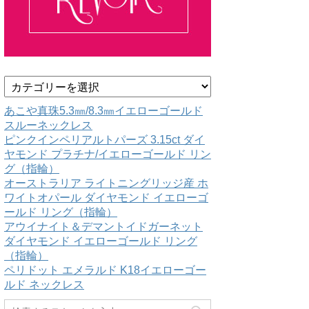
カ
テ
ゴ
あこや真珠5.3㎜/8.3㎜イエローゴールド
リ
スルーネックレス
ー
ピンクインペリアルトパーズ 3.15ct ダイ
ヤモンド プラチナ/イエローゴールド リン
グ（指輪）
オーストラリア ライトニングリッジ産 ホ
ワイトオパール ダイヤモンド イエローゴ
ールド リング（指輪）
アウイナイト＆デマントイドガーネット
ダイヤモンド イエローゴールド リング
（指輪）
ペリドット エメラルド K18イエローゴー
ルド ネックレス