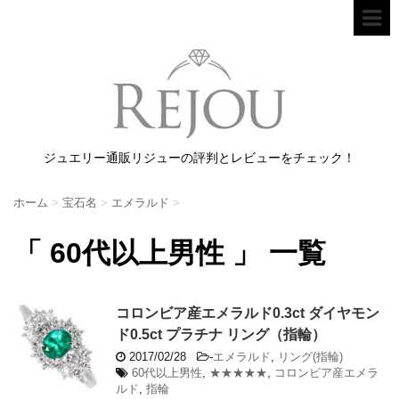
ジュエリー通販リジューの評判とレビューをチェック！
ホーム
>
宝石名
>
エメラルド
>
「 60代以上男性 」 一覧
コロンビア産エメラルド0.3ct ダイヤモン
ド0.5ct プラチナ リング（指輪）
2017/02/28
-
エメラルド
,
リング(指輪)
60代以上男性
,
★★★★★
,
コロンビア産エメラ
ルド
,
指輪