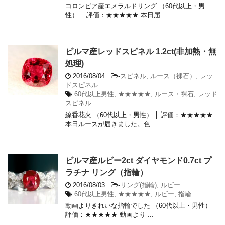
コロンビア産エメラルドリング （60代以上・男
性） │ 評価：★★★★★ 本日届 ...
ビルマ産レッドスピネル 1.2ct(非加熱・無
処理)
2016/08/04
-
スピネル
,
ルース（裸石）
,
レッ
ドスピネル
60代以上男性
,
★★★★★
,
ルース・裸石
,
レッド
スピネル
線香花火 （60代以上・男性） │ 評価：★★★★★
本日ルースが届きました。色 ...
ビルマ産ルビー2ct ダイヤモンド0.7ct プ
ラチナ リング（指輪）
2016/08/03
-
リング(指輪)
,
ルビー
60代以上男性
,
★★★★★
,
ルビー
,
指輪
動画よりきれいな指輪でした （60代以上・男性） │
評価：★★★★★ 動画より ...