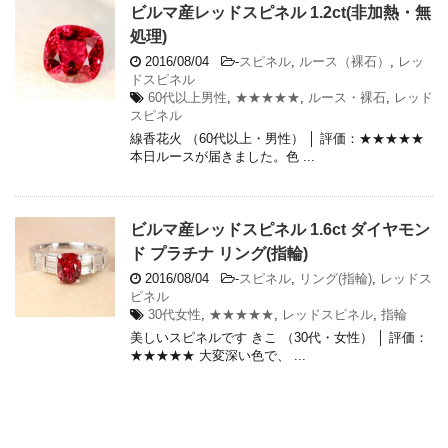
ビルマ産レッドスピネル 1.2ct(非加熱・無
処理)
2016/08/04
-
スピネル
,
ルース（裸石）
,
レッ
ドスピネル
60代以上男性
,
★★★★★
,
ルース・裸石
,
レッド
スピネル
線香花火 （60代以上・男性） │ 評価：★★★★★
本日ルースが届きました。色 ...
ビルマ産レッドスピネル 1.6ct ダイヤモン
ド プラチナ リング(指輪)
2016/08/04
-
スピネル
,
リング(指輪)
,
レッドス
ピネル
30代女性
,
★★★★★
,
レッドスピネル
,
指輪
美しいスピネルです きこ （30代・女性） │ 評価：
★★★★★ 大変深い色で、 ...