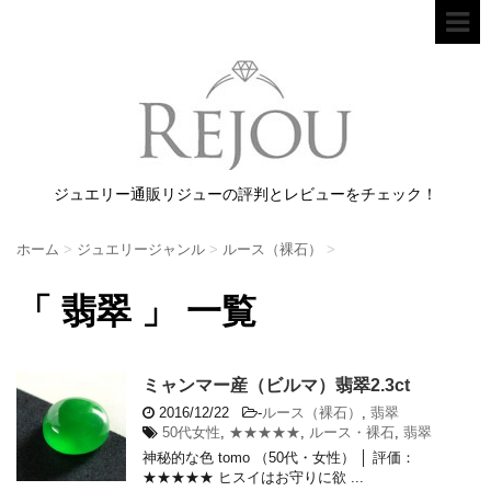
ジュエリー通販リジューの評判とレビューをチェック！
ホーム
>
ジュエリージャンル
>
ルース（裸石）
>
「 翡翠 」 一覧
ミャンマー産（ビルマ）翡翠2.3ct
2016/12/22
-
ルース（裸石）
,
翡翠
50代女性
,
★★★★★
,
ルース・裸石
,
翡翠
神秘的な色 tomo （50代・女性） │ 評価：
★★★★★ ヒスイはお守りに欲 ...