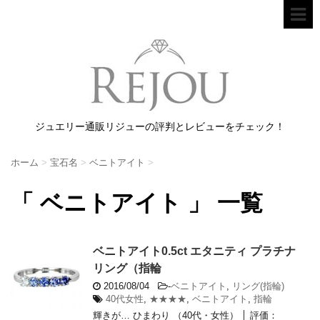
ジュエリー通販リジューの評判とレビューをチェック！
ホーム
>
宝石名
>
ベニトアイト
>
「 ベニトアイト 」 一覧
ベニトアイト0.5ct エタニティ プラチナ
リング（指輪
2016/08/04
-
ベニトアイト
,
リング(指輪)
40代女性
,
★★★★
,
ベニトアイト
,
指輪
輝きが… ひまわり （40代・女性） │ 評価：