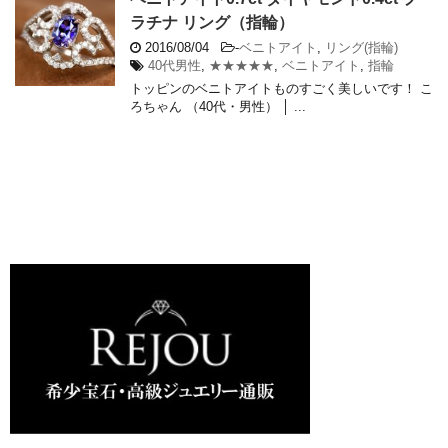
ラチナ リング（指輪）
2016/08/04
-
ベニトアイト
,
リング(指輪)
40代男性
,
★★★★★
,
ベニトアイト
,
指輪
トッピンのベニトアイトものすごく美しいです！ こ
ろちゃん （40代・男性） │ ...