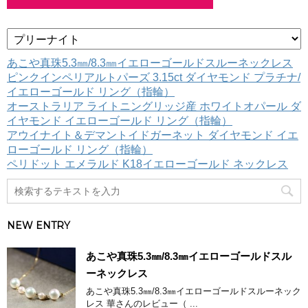
カ
テ
ゴ
あこや真珠5.3㎜/8.3㎜イエローゴールドスルーネックレス
リ
ピンクインペリアルトパーズ 3.15ct ダイヤモンド プラチナ/
ー
イエローゴールド リング（指輪）
オーストラリア ライトニングリッジ産 ホワイトオパール ダ
イヤモンド イエローゴールド リング（指輪）
アウイナイト＆デマントイドガーネット ダイヤモンド イエ
ローゴールド リング（指輪）
ペリドット エメラルド K18イエローゴールド ネックレス
NEW ENTRY
あこや真珠5.3㎜/8.3㎜イエローゴールドスル
ーネックレス
あこや真珠5.3㎜/8.3㎜イエローゴールドスルーネック
レス 華さんのレビュー（ ...