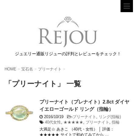
ジュエリー通販リジューの評判とレビューをチェック！
HOME
>
宝石名
>
プリーナイト
>
「プリーナイト」 一覧
プリーナイト（プレナイト）2.8ct ダイヤ
イエローゴールド リング（指輪）
2016/10/19
-
プリーナイト
,
リング(指輪)
40代女性
,
★★★★★
,
プリーナイト
,
指輪
大満足☆ あきこ （40代・女性） │ 評価：
★★★★★ サイトで初めてみてから ...