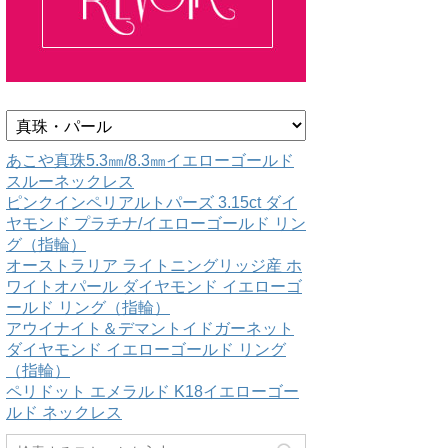
カ
テ
ゴ
あこや真珠5.3㎜/8.3㎜イエローゴールド
リ
スルーネックレス
ー
ピンクインペリアルトパーズ 3.15ct ダイ
ヤモンド プラチナ/イエローゴールド リン
グ（指輪）
オーストラリア ライトニングリッジ産 ホ
ワイトオパール ダイヤモンド イエローゴ
ールド リング（指輪）
アウイナイト＆デマントイドガーネット
ダイヤモンド イエローゴールド リング
（指輪）
ペリドット エメラルド K18イエローゴー
ルド ネックレス