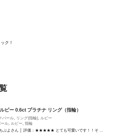
ェック！
覧
t ルビー 0.6ct プラチナ リング（指輪）
クパール
,
リング(指輪)
,
ルビー
パール
,
ルビー
,
指輪
ちぷよさん │ 評価：★★★★★ とても可愛いです！！そ ...