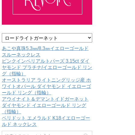
カ
テ
ゴ
あこや真珠5.3㎜/8.3㎜イエローゴールド
リ
スルーネックレス
ー
ピンクインペリアルトパーズ 3.15ct ダイ
ヤモンド プラチナ/イエローゴールド リン
グ（指輪）
オーストラリア ライトニングリッジ産 ホ
ワイトオパール ダイヤモンド イエローゴ
ールド リング（指輪）
アウイナイト＆デマントイドガーネット
ダイヤモンド イエローゴールド リング
（指輪）
ペリドット エメラルド K18イエローゴー
ルド ネックレス