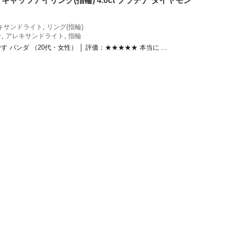
ャッツアイリング(指輪) 4.0ct プラチナ ダイヤモン
キサンドライト
,
リング(指輪)
★
,
アレキサンドライト
,
指輪
パンダ （20代・女性） │ 評価：★★★★★ 本当に ...