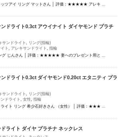
ツアイ リング マットさん │ 評価：★★★★★ アレキ ...
ドライト0.3ct アウイナイト ダイヤモンド プラチ
キサンドライト
,
リング(指輪)
ナイト
,
アレキサンドライト
,
指輪
グ じんさん │ 評価：★★★★★ 妻へのプレゼント用と ...
ライト0.3ct ダイヤモンド0.20ct エタニティ プラ
）
キサンドライト
,
リング(指輪)
サンドライト
,
女性
,
指輪
イト リング 希少石好きさん （女性） │ 評価：★★★ ...
ドライト ダイヤ プラチナ ネックレス
キサンドライト
,
ネックレス