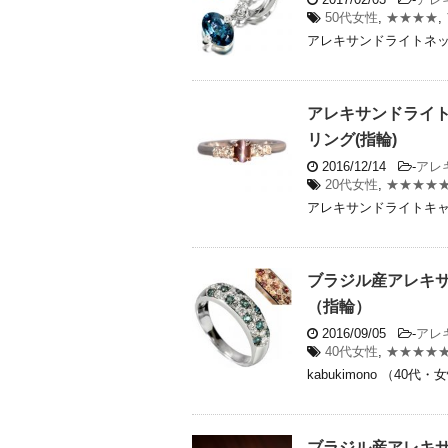
50代女性
,
★★★★
,
アレキサンドライトネック
アレキサンドライト
リング(指輪)
2016/12/14
-
アレ
20代女性
,
★★★★
アレキサンドライトキャッ
ブラジル産アレキサ
（指輪）
2016/09/05
-
アレ
40代女性
,
★★★★
kabukimono （40
ブラジル産アレキサ