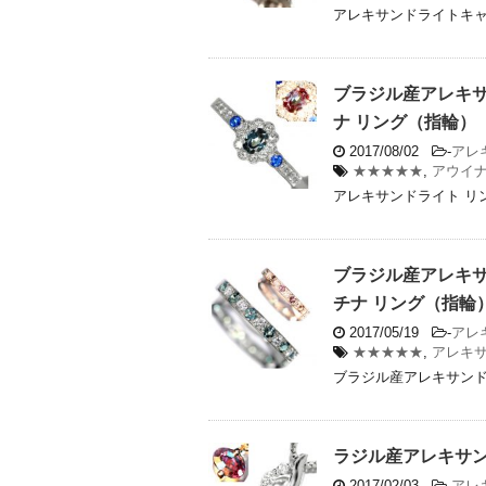
アレキサンドライトキャッ
ブラジル産アレキサン
ナ リング（指輪）
2017/08/02
-
アレ
★★★★★
,
アウイ
アレキサンドライト リン
ブラジル産アレキサンド
チナ リング（指輪
2017/05/19
-
アレ
★★★★★
,
アレキ
ブラジル産アレキサンドラ
ラジル産アレキサン
2017/02/03
-
アレ