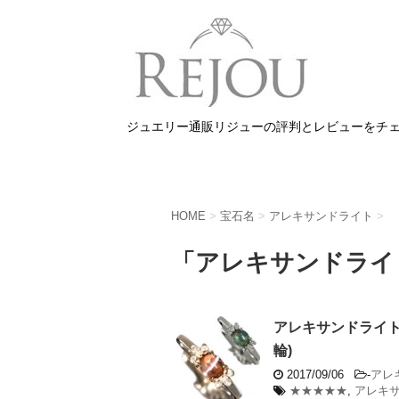
ジュエリー通販リジューの評判とレビューをチ
HOME
>
宝石名
>
アレキサンドライト
>
「アレキサンドライ
アレキサンドライトキ
輪)
2017/09/06
-
アレ
★★★★★
,
アレキ