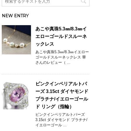
NEW ENTRY
あこや真珠5.3㎜/8.3㎜イ
エローゴールドスルーネ
ックレス
あこや真珠5.3㎜/8.3㎜イエロー
ゴールドスルーネックレス 華
さんのレビュー（ ...
ピンクインペリアルトパ
ーズ 3.15ct ダイヤモンド
プラチナ/イエローゴール
ド リング（指輪）
ピンクインペリアルトパーズ
3.15ct ダイヤモンド プラチナ/
イエローゴール ...