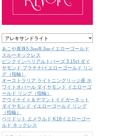
カ
テ
ゴ
あこや真珠5.3㎜/8.3㎜イエローゴールド
リ
スルーネックレス
ー
ピンクインペリアルトパーズ 3.15ct ダイ
ヤモンド プラチナ/イエローゴールド リン
グ（指輪）
オーストラリア ライトニングリッジ産 ホ
ワイトオパール ダイヤモンド イエローゴ
ールド リング（指輪）
アウイナイト＆デマントイドガーネット
ダイヤモンド イエローゴールド リング
（指輪）
ペリドット エメラルド K18イエローゴー
ルド ネックレス