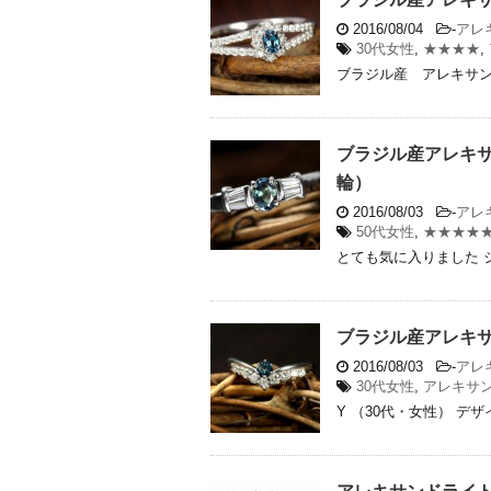
2016/08/04
-
アレ
30代女性
,
★★★★
,
ブラジル産 アレキサンドラ
ブラジル産アレキサン
輪）
2016/08/03
-
アレ
50代女性
,
★★★★
とても気に入りました ジギ
ブラジル産アレキサ
2016/08/03
-
アレ
30代女性
,
アレキサ
Y （30代・女性） デ