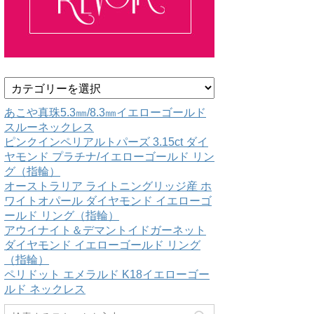
カ
テ
ゴ
あこや真珠5.3㎜/8.3㎜イエローゴールド
リ
スルーネックレス
ー
ピンクインペリアルトパーズ 3.15ct ダイ
ヤモンド プラチナ/イエローゴールド リン
グ（指輪）
オーストラリア ライトニングリッジ産 ホ
ワイトオパール ダイヤモンド イエローゴ
ールド リング（指輪）
アウイナイト＆デマントイドガーネット
ダイヤモンド イエローゴールド リング
（指輪）
ペリドット エメラルド K18イエローゴー
ルド ネックレス