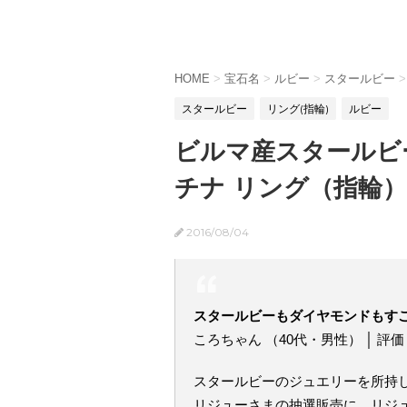
HOME
>
宝石名
>
ルビー
>
スタールビー
>
スタールビー
リング(指輪)
ルビー
ビルマ産スタールビー1
チナ リング（指輪）
2016/08/04
スタールビーもダイヤモンドもす
ころちゃん （40代・男性） │ 評
スタールビーのジュエリーを所持
リジューさまの抽選販売に、リジ