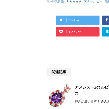
-
40代男性
,
★★★★★
,
スタールビー
,
指
Twitter
B
Pocket
関連記事
アメシスト2ct ルビ
ス
輝きが違います！ みんみん