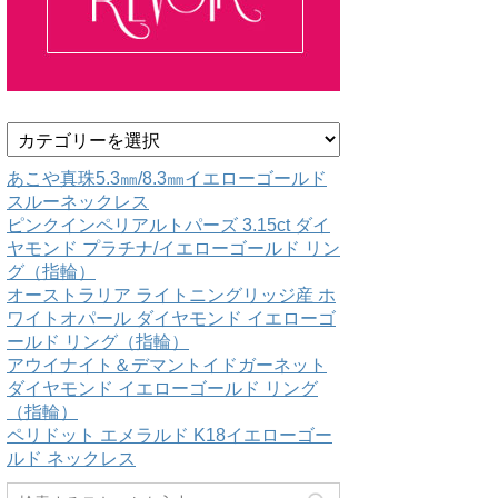
カ
テ
ゴ
あこや真珠5.3㎜/8.3㎜イエローゴールド
リ
スルーネックレス
ー
ピンクインペリアルトパーズ 3.15ct ダイ
ヤモンド プラチナ/イエローゴールド リン
グ（指輪）
オーストラリア ライトニングリッジ産 ホ
ワイトオパール ダイヤモンド イエローゴ
ールド リング（指輪）
アウイナイト＆デマントイドガーネット
ダイヤモンド イエローゴールド リング
（指輪）
ペリドット エメラルド K18イエローゴー
ルド ネックレス