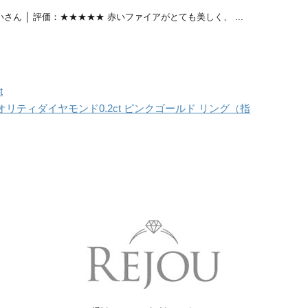
さん │ 評価：★★★★★ 赤いファイアがとても美しく、 ...
t
リティダイヤモンド0.2ct ピンクゴールド リング（指