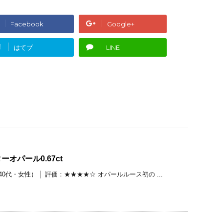
Facebook
Google+
!
はてブ
LINE
オパール0.67ct
0代・女性） │ 評価：★★★★☆ オパールルース初の ...