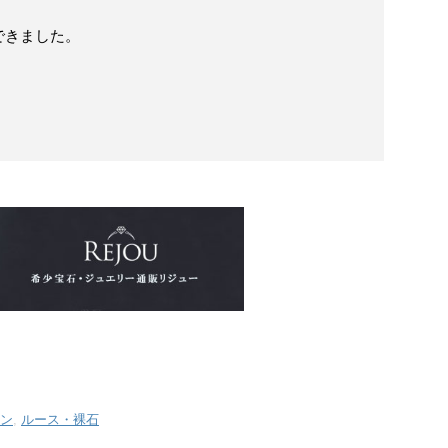
できました。
ン
,
ルース・裸石