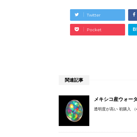
Twitter
B
Pocket
関連記事
メキシコ産ウォーター
透明度が高い 初購入 （4