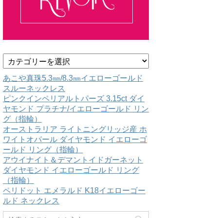
カ
テ
ゴ
あこや真珠5.3㎜/8.3㎜イエローゴールド
リ
スルーネックレス
ー
ピンクインペリアルトパーズ 3.15ct ダイ
ヤモンド プラチナ/イエローゴールド リン
グ（指輪）
オーストラリア ライトニングリッジ産 ホ
ワイトオパール ダイヤモンド イエローゴ
ールド リング（指輪）
アウイナイト＆デマントイドガーネット
ダイヤモンド イエローゴールド リング
（指輪）
ペリドット エメラルド K18イエローゴー
ルド ネックレス