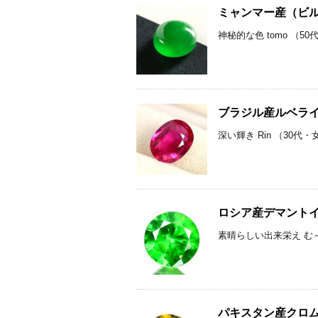
ミャンマー産（ビルマ
神秘的な色 tomo （5
ブラジル産ルベライト
深い輝き Rin （30代
ロシア産デマントイド
素晴らしい出来栄え む～み
パキスタン産クロムス