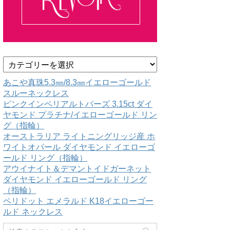
カ
テ
ゴ
あこや真珠5.3㎜/8.3㎜イエローゴールド
リ
スルーネックレス
ー
ピンクインペリアルトパーズ 3.15ct ダイ
ヤモンド プラチナ/イエローゴールド リン
グ（指輪）
オーストラリア ライトニングリッジ産 ホ
ワイトオパール ダイヤモンド イエローゴ
ールド リング（指輪）
アウイナイト＆デマントイドガーネット
ダイヤモンド イエローゴールド リング
（指輪）
ペリドット エメラルド K18イエローゴー
ルド ネックレス