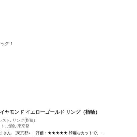
ェック！
t ダイヤモンド イエローゴールド リング（指輪）
シスト
,
リング(指輪)
スト
,
指輪
,
東京都
まさん （東京都）│ 評価：★★★★★ 綺麗なカットで、 ...