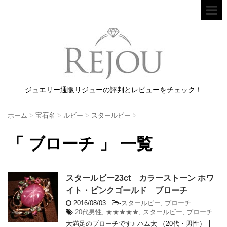
ジュエリー通販リジューの評判とレビューをチェック！
ホーム
>
宝石名
>
ルビー
>
スタールビー
>
「 ブローチ 」 一覧
スタールビー23ct カラーストーン ホワ
イト・ピンクゴールド ブローチ
2016/08/03
-
スタールビー
,
ブローチ
20代男性
,
★★★★★
,
スタールビー
,
ブローチ
大満足のブローチです♪ ハム太 （20代・男性） │