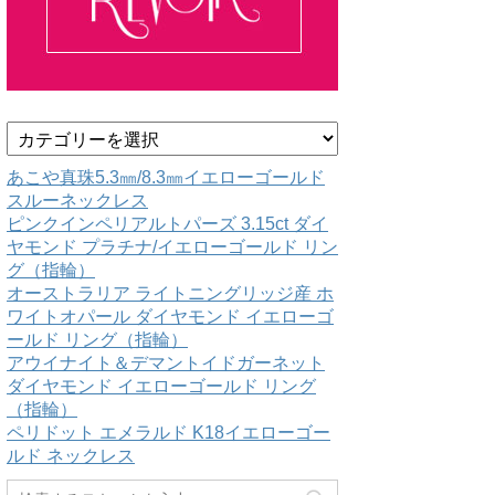
カ
テ
ゴ
あこや真珠5.3㎜/8.3㎜イエローゴールド
リ
スルーネックレス
ー
ピンクインペリアルトパーズ 3.15ct ダイ
ヤモンド プラチナ/イエローゴールド リン
グ（指輪）
オーストラリア ライトニングリッジ産 ホ
ワイトオパール ダイヤモンド イエローゴ
ールド リング（指輪）
アウイナイト＆デマントイドガーネット
ダイヤモンド イエローゴールド リング
（指輪）
ペリドット エメラルド K18イエローゴー
ルド ネックレス