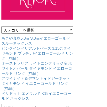
カ
テ
ゴ
あこや真珠5.3㎜/8.3㎜イエローゴールド
リ
スルーネックレス
ー
ピンクインペリアルトパーズ 3.15ct ダイ
ヤモンド プラチナ/イエローゴールド リン
グ（指輪）
オーストラリア ライトニングリッジ産 ホ
ワイトオパール ダイヤモンド イエローゴ
ールド リング（指輪）
アウイナイト＆デマントイドガーネット
ダイヤモンド イエローゴールド リング
（指輪）
ペリドット エメラルド K18イエローゴー
ルド ネックレス