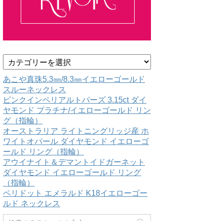
カ
テ
ゴ
あこや真珠5.3㎜/8.3㎜イエローゴールド
リ
スルーネックレス
ー
ピンクインペリアルトパーズ 3.15ct ダイ
ヤモンド プラチナ/イエローゴールド リン
グ（指輪）
オーストラリア ライトニングリッジ産 ホ
ワイトオパール ダイヤモンド イエローゴ
ールド リング（指輪）
アウイナイト＆デマントイドガーネット
ダイヤモンド イエローゴールド リング
（指輪）
ペリドット エメラルド K18イエローゴー
ルド ネックレス