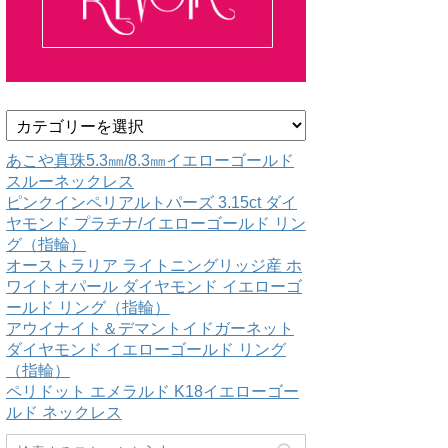
カ
テ
ゴ
あこや真珠5.3㎜/8.3㎜イエローゴールド
リ
スルーネックレス
ー
ピンクインペリアルトパーズ 3.15ct ダイ
ヤモンド プラチナ/イエローゴールド リン
グ（指輪）
オーストラリア ライトニングリッジ産 ホ
ワイトオパール ダイヤモンド イエローゴ
ールド リング（指輪）
アウイナイト＆デマントイドガーネット
ダイヤモンド イエローゴールド リング
（指輪）
ペリドット エメラルド K18イエローゴー
ルド ネックレス