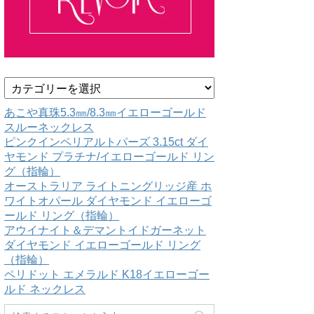
カ
テ
ゴ
あこや真珠5.3㎜/8.3㎜イエローゴールド
リ
スルーネックレス
ー
ピンクインペリアルトパーズ 3.15ct ダイ
ヤモンド プラチナ/イエローゴールド リン
グ（指輪）
オーストラリア ライトニングリッジ産 ホ
ワイトオパール ダイヤモンド イエローゴ
ールド リング（指輪）
アウイナイト＆デマントイドガーネット
ダイヤモンド イエローゴールド リング
（指輪）
ペリドット エメラルド K18イエローゴー
ルド ネックレス