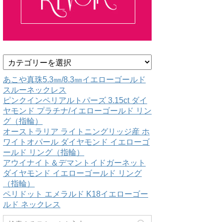
カ
テ
ゴ
あこや真珠5.3㎜/8.3㎜イエローゴールド
リ
スルーネックレス
ー
ピンクインペリアルトパーズ 3.15ct ダイ
ヤモンド プラチナ/イエローゴールド リン
グ（指輪）
オーストラリア ライトニングリッジ産 ホ
ワイトオパール ダイヤモンド イエローゴ
ールド リング（指輪）
アウイナイト＆デマントイドガーネット
ダイヤモンド イエローゴールド リング
（指輪）
ペリドット エメラルド K18イエローゴー
ルド ネックレス