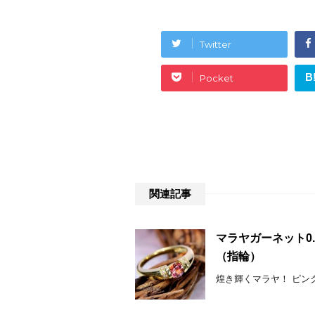
Twitter
B
Pocket
関連記事
マラヤガーネット0.5
（指輪）
煌き輝くマラヤ！ ピンクシ