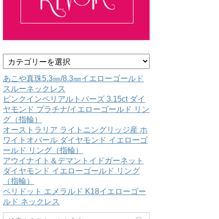
カ
テ
ゴ
あこや真珠5.3㎜/8.3㎜イエローゴールド
リ
スルーネックレス
ー
ピンクインペリアルトパーズ 3.15ct ダイ
ヤモンド プラチナ/イエローゴールド リン
グ（指輪）
オーストラリア ライトニングリッジ産 ホ
ワイトオパール ダイヤモンド イエローゴ
ールド リング（指輪）
アウイナイト＆デマントイドガーネット
ダイヤモンド イエローゴールド リング
（指輪）
ペリドット エメラルド K18イエローゴー
ルド ネックレス