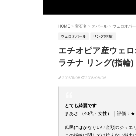
HOME
>
宝石名
>
オパール
>
ウェロオパー
ウェロオパール
リング(指輪)
エチオピア産ウェロオ
ラチナ リング(指輪)
2016/11/08
2018/08/06
とても綺麗です
まあさ （40代・女性） │ 評価：
庶民にはかなりいい金額のジュエ
この指輪に関しては抗えない魅力