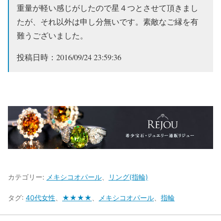
重量が軽い感じがしたので星４つとさせて頂きまし
たが、それ以外は申し分無いです。素敵なご縁を有
難うございました。
投稿日時：2016/09/24 23:59:36
カテゴリー:
メキシコオパール
、
リング(指輪)
タグ:
40代女性
、
★★★★
、
メキシコオパール
、
指輪