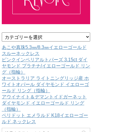
カ
テ
ゴ
あこや真珠5.3㎜/8.3㎜イエローゴールド
リ
スルーネックレス
ー
ピンクインペリアルトパーズ 3.15ct ダイ
ヤモンド プラチナ/イエローゴールド リン
グ（指輪）
オーストラリア ライトニングリッジ産 ホ
ワイトオパール ダイヤモンド イエローゴ
ールド リング（指輪）
アウイナイト＆デマントイドガーネット
ダイヤモンド イエローゴールド リング
（指輪）
ペリドット エメラルド K18イエローゴー
ルド ネックレス