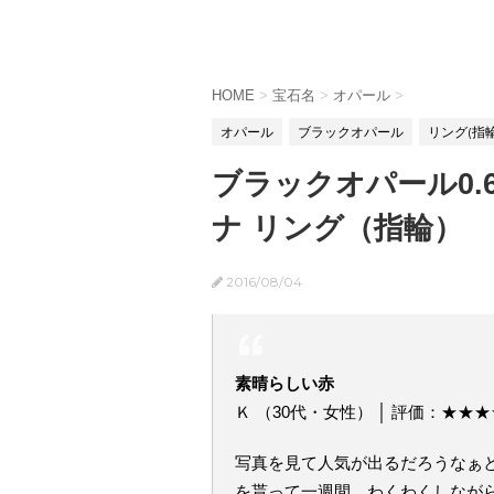
HOME
>
宝石名
>
オパール
>
オパール
ブラックオパール
リング(指輪
ブラックオパール0.6c
ナ リング（指輪）
2016/08/04
素晴らしい赤
Ｋ （30代・女性） │ 評価：★★
写真を見て人気が出るだろうなぁ
を貰って一週間、わくわくしなが