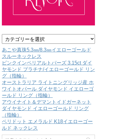
カ
テ
ゴ
あこや真珠5.3㎜/8.3㎜イエローゴールド
リ
スルーネックレス
ー
ピンクインペリアルトパーズ 3.15ct ダイ
ヤモンド プラチナ/イエローゴールド リン
グ（指輪）
オーストラリア ライトニングリッジ産 ホ
ワイトオパール ダイヤモンド イエローゴ
ールド リング（指輪）
アウイナイト＆デマントイドガーネット
ダイヤモンド イエローゴールド リング
（指輪）
ペリドット エメラルド K18イエローゴー
ルド ネックレス